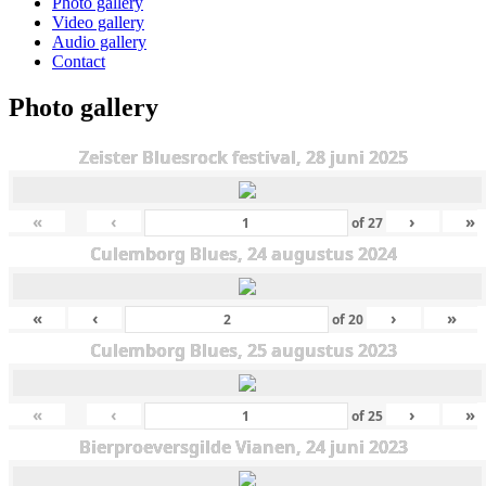
Photo gallery
Video gallery
Audio gallery
Contact
Photo gallery
Zeister Bluesrock festival, 28 juni 2025
«
‹
›
»
of
27
Culemborg Blues, 24 augustus 2024
«
‹
›
»
of
20
Culemborg Blues, 25 augustus 2023
«
‹
›
»
of
25
Bierproeversgilde Vianen, 24 juni 2023