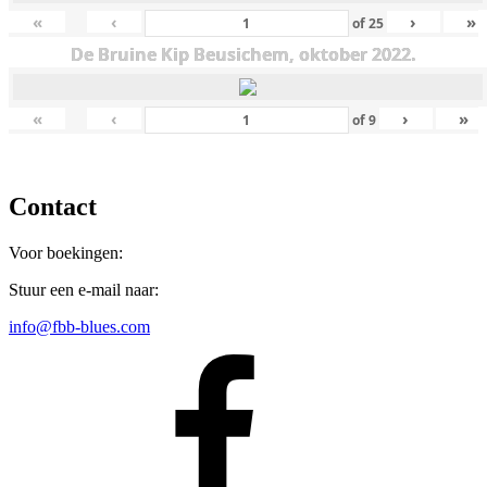
«
‹
›
»
of
25
De Bruine Kip Beusichem, oktober 2022.
«
‹
›
»
of
9
Contact
Voor boekingen:
Stuur een e-mail naar:
info@fbb-blues.com
Facebook