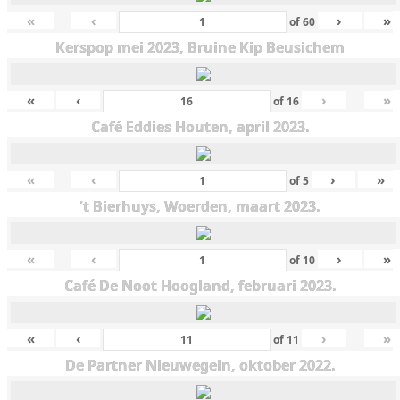
«
‹
›
»
of
60
Kerspop mei 2023, Bruine Kip Beusichem
«
‹
›
»
of
16
Café Eddies Houten, april 2023.
«
‹
›
»
of
5
't Bierhuys, Woerden, maart 2023.
«
‹
›
»
of
10
Café De Noot Hoogland, februari 2023.
«
‹
›
»
of
11
De Partner Nieuwegein, oktober 2022.